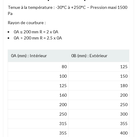
Tenue à la température : -30°C à +250°C – Pression maxi 1500
Pa
Rayon de courbure :
0A ≤ 200 mm
R = 2 x
0
A
0A
> 200 mm
R = 2.5 x 0
A
0A (mm) : Intérieur
0B (mm) : Extérieur
80
125
100
150
125
180
160
200
200
250
250
300
315
355
355
400