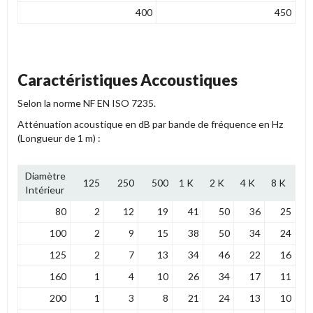
400
450
Caractéristiques Accoustiques
Selon la norme NF EN ISO 7235.
Atténuation acoustique en dB par bande de fréquence en Hz
(
Longueur de 1 m) :
Diamètre
125
250
500
1 K
2 K
4 K
8 K
Intérieur
80
2
12
19
41
50
36
25
100
2
9
15
38
50
34
24
125
2
7
13
34
46
22
16
160
1
4
10
26
34
17
11
200
1
3
8
21
24
13
10