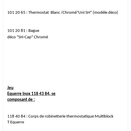
101 20 65 :
Thermostat
Blanc /Chromé"Uni SH" (modèle déco)
101 20 81 :
Bague
déco "SH-Cap" Chromé
Jeu
Equerre
Inox
118 43 84
,
se
composant de :
118 40 84 :
Corps de robinetterie thermostatique Multiblock
T Equerre