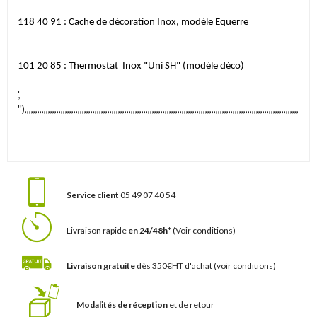
118 40 91 :
Cache
de décoration Inox, modèle
Equerre
101 20 85
:
Thermostat
Inox
"Uni SH" (modèle déco)
',
''),,,,,,,,,,,,,,,,,,,,,,,,,,,,,,,,,,,,,,,,,,,,,,,,,,,,,,,,,,,,,,,,,,,,,,,,,,,,,,,,,,,,,,,,,,,,,,,,,,,,,,,,,,,,,,,,,,,,,,,,,,,,,,,,,,,,,,,,,
Service client
05 49 07 40 54
Livraison rapide
en 24/48h*
(Voir conditions)
Livraison gratuite
dès 350€HT d'achat
(voir conditions)
Modalités de réception
et de retour