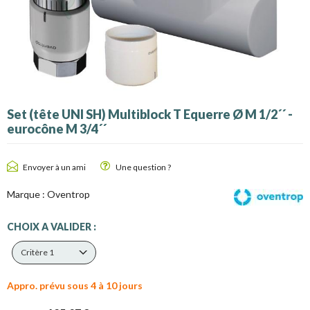
Set (tête UNI SH) Multiblock T Equerre Ø M 1/2´´ -
eurocône M 3/4´´
Envoyer à un ami
Une question ?
Marque :
Oventrop
CHOIX A VALIDER :
Critère 1
Appro. prévu sous 4 à 10 jours