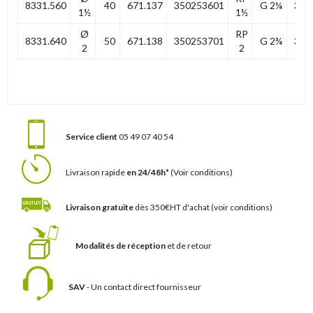
8331.560
40
671.137
350253601
G 2¼
33,0
1½
1½
Ø
RP
8331.640
50
671.138
350253701
G 2¾
35,5
2
2
Service client
05 49 07 40 54
Livraison rapide
en 24/48h*
(Voir conditions)
Livraison gratuite
dès 350€HT d'achat
(voir conditions)
Modalités de réception
et de retour
SAV
- Un contact
direct fournisseur