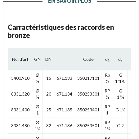
EN SAVOIR PLUS
Carractéristiques des raccords en
bronze
No. d‘art
GN
DN
Code
d
d
l
1
2
1
Ø
Rp
G
3400.910
15
671.133
350217101
22,5
½
½
1"1/8
Ø
RP
G
8331.320
20
671.134
350253301
22,5
¾
¾
1"¼
Ø
RP
8331.400
25
671.135
350253401
G 1½
27,0
1
1
Ø
RP
8331.480
32
671.136
350253501
G 2
29,0
1¼
1¼
Ø
RP