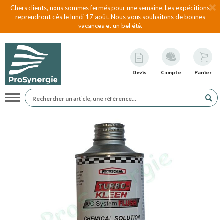
Chers clients, nous sommes fermés pour une semaine. Les expéditions
reprendront dès le lundi 17 août. Nous vous souhaitons de bonnes
vacances et un bel été.
Devis
Compte
Panier
Navigation