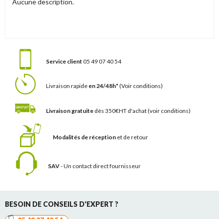
Aucune description.
Service client
05 49 07 40 54
Livraison rapide
en 24/48h*
(Voir conditions)
Livraison gratuite
dès 350€HT d'achat
(voir conditions)
Modalités de réception
et de retour
SAV
- Un contact
direct fournisseur
BESOIN DE CONSEILS D'EXPERT ?