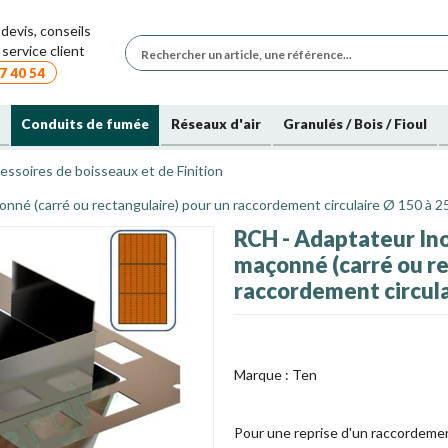
devis, conseils
service client
7 40 54
Conduits de fumée
Réseaux d'air
Granulés / Bois / Fioul
essoires de boisseaux et de Finition
nné (carré ou rectangulaire) pour un raccordement circulaire Ø 150 à 
RCH - Adaptateur Ino
maçonné (carré ou re
raccordement circul
Marque :
Ten
Pour une reprise d'un raccordeme