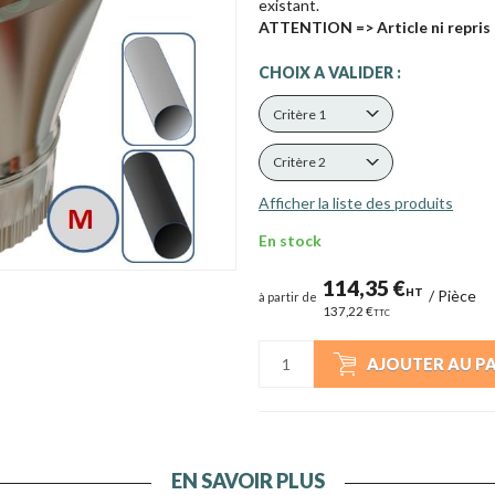
existant.
ATTENTION => Article ni repris 
CHOIX A VALIDER :
Critère 1
Critère 2
Afficher la liste des produits
En stock
114,35 €
HT
/
Pièce
à partir de
137,22 €
TTC
AJOUTER AU P
EN SAVOIR PLUS