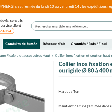
SYNERGIE est fermée du lundi 10 au vendredi 14 ; les expéditions rep
devis, conseils
service client
7 40 54
Conduits de fumée
Réseaux d'air
Granulés / Bois / Fioul
age Flexible et accessoires Haut
Collier Inox fixation et soutien haut
Collier Inox fixation
ou rigide Ø 80 à 400
Marque :
Ten
Maintient de tubage fumée dans 