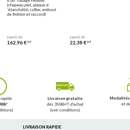
d´un Tubage Flexible
(chapeau plat, plaque d
´étanchéité, collier, embout
de finition et raccord)
à partir de
à partir de
162,96 €
22,38 €
HT
HT
Modalités
 rapide
Livraison gratuite
et d
48h*
dès 350€HT d'achat
ditions)
(voir conditions)
LIVRAISON RAPIDE