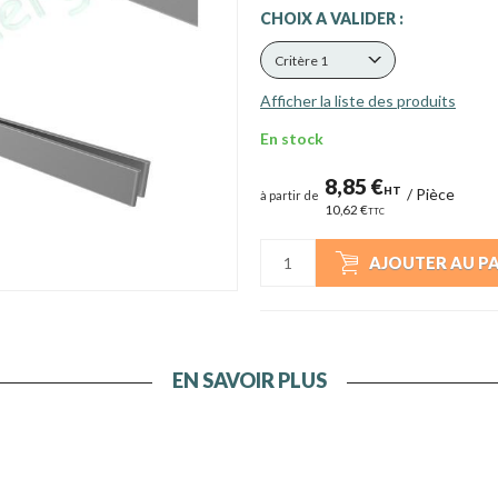
CHOIX A VALIDER :
Critère 1
Afficher la liste des produits
En stock
8,85 €
HT
/
Pièce
à partir de
10,62 €
TTC
AJOUTER AU P
EN SAVOIR PLUS