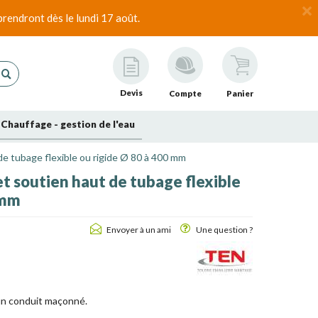
rendront dès le lundi 17 août.
Devis
Compte
Panier
Chauffage - gestion de l'eau
 de tubage flexible ou rigide Ø 80 à 400 mm
 et soutien haut de tubage flexible
 mm
Envoyer à un ami
Une question ?
un conduit maçonné.