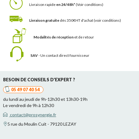
Livraison rapide
en 24/48h*
(Voir conditions)
Livraison gratuite
dès 350€HT d'achat
(voir conditions)
Modalités de réception
et de retour
SAV
- Un contact
direct fournisseur
BESOIN DE CONSEILS D'EXPERT ?
05 49 07 40 54
du lundi au jeudi de 9h-12h30 et 13h30-19h
Le vendredi de 9h à 12h30
contact@prosynergie.fr
5 rue du Moulin Cuit - 79120 LEZAY