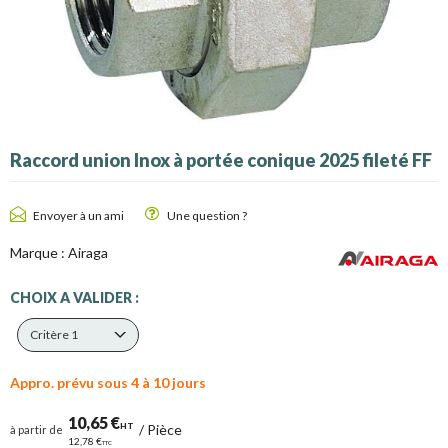
Raccord union Inox à portée conique 2025 fileté FF
Envoyer à un ami
Une question ?
Marque :
Airaga
CHOIX A VALIDER :
Critère 1
Appro. prévu sous 4 à 10 jours
10,65 €
HT
/
Pièce
à partir de
12,78 €
TTC