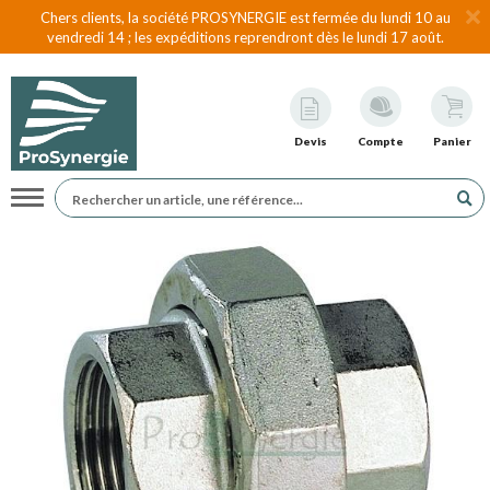
Chers clients, la société PROSYNERGIE est fermée du lundi 10 au
vendredi 14 ; les expéditions reprendront dès le lundi 17 août.
Devis
Compte
Panier
Navigation