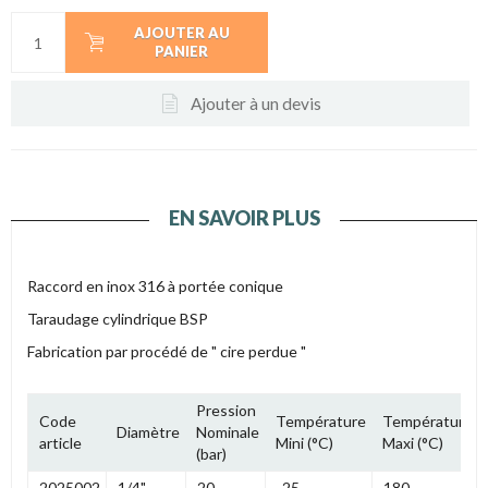
AJOUTER AU
PANIER
Ajouter à un devis
EN SAVOIR PLUS
Raccord en inox 316 à portée conique
Taraudage cylindrique BSP
Fabrication par procédé de " cire perdue "
Pression
Code
Température
Température
Diamètre
Nominale
article
Mini (°C)
Maxi (°C)
(bar)
2025002
1/4"
20
-25
180