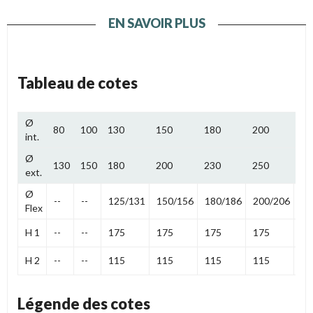
EN SAVOIR PLUS
Tableau de cotes
Ø
80
100
130
150
180
200
25
int.
Ø
130
150
180
200
230
250
30
ext.
Ø
--
--
125/131
150/156
180/186
200/206
25
Flex
H 1
--
--
175
175
175
175
17
H 2
--
--
115
115
115
115
11
Légende des cotes