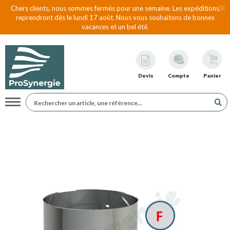
Chers clients, nous sommes fermés pour une semaine. Les expéditions
reprendront dès le lundi 17 août. Nous vous souhaitons de bonnes
vacances et un bel été.
Devis
Compte
Panier
Navigation