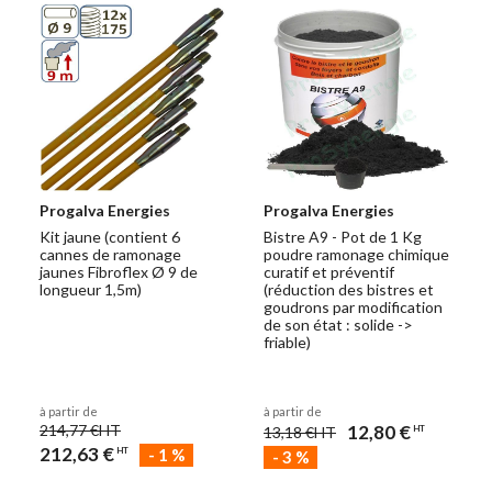
Progalva Energies
Progalva Energies
Kit jaune (contient 6
Bistre A9 - Pot de 1 Kg
cannes de ramonage
poudre ramonage chimique
jaunes Fibroflex Ø 9 de
curatif et préventif
longueur 1,5m)
(réduction des bistres et
goudrons par modification
de son état : solide ->
friable)
à partir de
à partir de
214,77 €
HT
12,80 €
13,18 €
HT
HT
212,63 €
-
1
%
HT
-
3
%