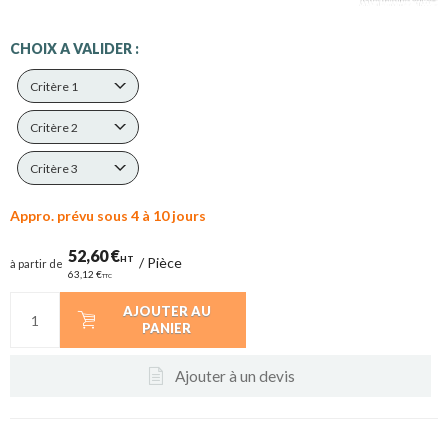
CHOIX A VALIDER :
Critère 1
Critère 2
Critère 3
Appro. prévu sous 4 à 10 jours
52,60 €
HT
/
Pièce
à partir de
63,12 €
TTC
AJOUTER AU
PANIER
Ajouter à un devis