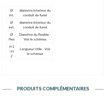
Ø
diametre interieur du
int.
conduit de fumé
Ø
diametre interieur du
ext.
conduit de fumé
Ø
Diamètre du flexible -
Flex
Voir le schémas
H 1
Longueur Utile - Voir
/ H
le schémas
2
PRODUITS COMPLÉMENTAIRES