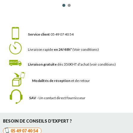
Service client
05 49 07 40 54
Livraison rapide
en 24/48h*
(Voir conditions)
Livraison gratuite
dès 350€HT d'achat
(voir conditions)
Modalités de réception
et de retour
SAV
- Un contact
direct fournisseur
BESOIN DE CONSEILS D'EXPERT ?
05 49 07 40 54