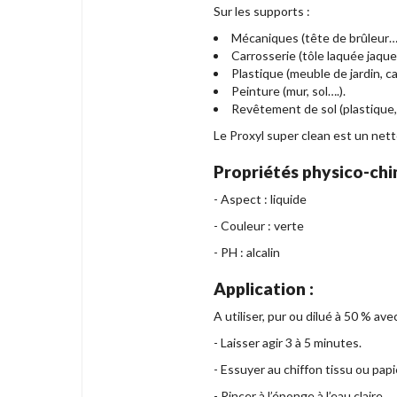
Sur les supports :
Mécaniques (tête de brûleur….
Carrosserie (tôle laquée jaque
Plastique (meuble de jardin, c
Peinture (mur, sol….).
Revêtement de sol (plastique,
Le Proxyl super clean est un nett
Propriétés physico-chi
- Aspect : liquide
- Couleur : verte
- PH : alcalin
Application :
A utiliser, pur ou dilué à 50 % a
- Laisser agir 3 à 5 minutes.
- Essuyer au chiffon tissu ou papi
- Rincer à l’éponge à l’eau claire