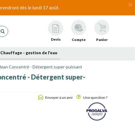
rendront dès le lundi 17 août.
Devis
Compte
Panier
Chauffage - gestion de l'eau
clean Concentré - Détergent super-puissant
oncentré - Détergent super-
Envoyer à un ami
Une question ?