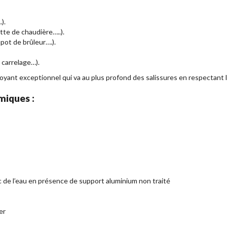
).
tte de chaudière…..).
apot de brûleur….).
 carrelage…).
oyant exceptionnel qui va au plus profond des salissures en respectant 
miques :
vec de l’eau en présence de support aluminium non traité
er