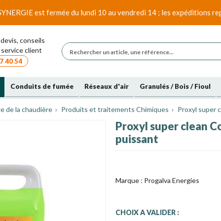
SYNERGIE est fermée du lundi 10 au vendredi 14 ; les expéditions rep
devis, conseils
service client
7 40 54
Conduits de fumée
Réseaux d'air
Granulés / Bois / Fioul
 de la chaudière
Produits et traitements Chimiques
Proxyl super 
Proxyl super clean C
puissant
Marque :
Progalva Energies
CHOIX A VALIDER :