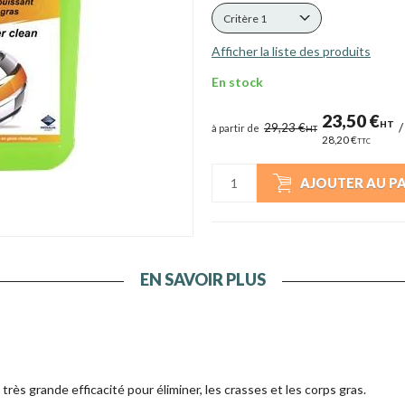
Critère 1
Afficher la liste des produits
En stock
23,50 €
HT
29,23 €
à partir de
HT
28,20 €
TTC
AJOUTER AU P
EN SAVOIR PLUS
très grande efficacité pour éliminer, les crasses et les corps gras.