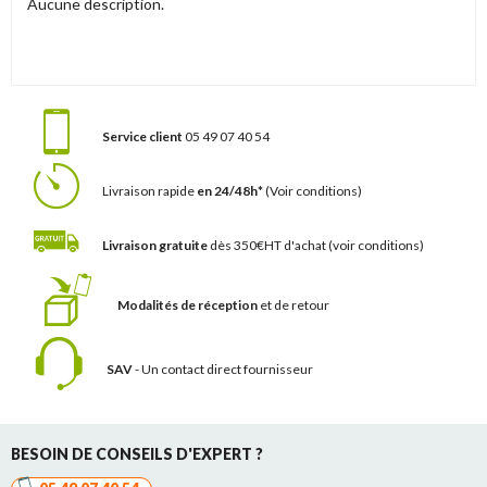
Aucune description.
Service client
05 49 07 40 54
Livraison rapide
en 24/48h*
(Voir conditions)
Livraison gratuite
dès 350€HT d'achat
(voir conditions)
Modalités de réception
et de retour
SAV
- Un contact
direct fournisseur
BESOIN DE CONSEILS D'EXPERT ?