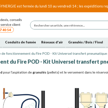
SYNERGIE est fermée du lundi 10 au vendredi 14 ; les expéditions rep
devis, conseils
service client
7 40 54
Conduits de fumée
Réseaux d'air
Granulés / Bois / Fioul
e de fonctionnement du Fire POD - Kit Universel transfert pneumatique 
nt du Fire POD - Kit Universel transfert p
od
pour l'aspiration de
granulés
(pellets) et le versement dans le réservoir