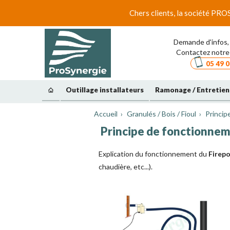
Chers clients, la société PRO
Demande d'infos, 
Contactez notre 
05 49 0
Outillage installateurs
Ramonage / Entretien
Accueil
Granulés / Bois / Fioul
Princip
Principe de fonctionneme
Explication du fonctionnement du
Firep
chaudière, etc...).