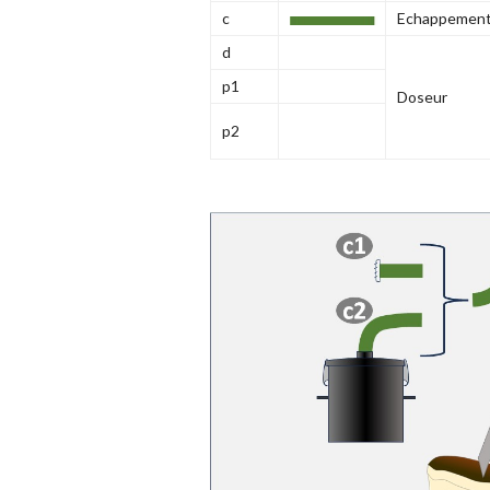
c
Echappemen
d
p1
Doseur
p2