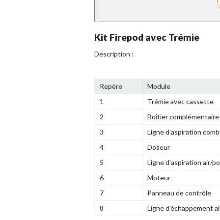
Kit Firepod avec Trémie
Description :
Repère
Module
1
Trémie avec cassette
2
Boîtier complémentaire
3
Ligne d'aspiration comb
4
Doseur
5
Ligne d'aspiration air/p
6
Moteur
7
Panneau de contrôle
8
Ligne d'échappement ai