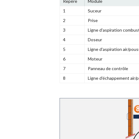
Repère
Module
1
Suceur
2
Prise
3
Ligne d'aspiration combust
4
Doseur
5
Ligne d'aspiration air/pous
6
Moteur
7
Panneau de contrôle
8
Ligne d'échappement air/