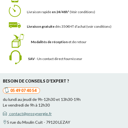
Livraison rapide
en 24/48h*
(Voir conditions)
Livraison gratuite
dès 350€HT d'achat
(voir conditions)
Modalités de réception
et de retour
SAV
- Un contact
direct fournisseur
BESOIN DE CONSEILS D'EXPERT ?
05 49 07 40 54
du lundi au jeudi de 9h-12h30 et 13h30-19h
Le vendredi de 9h à 12h30
contact@prosynergie.fr
5 rue du Moulin Cuit - 79120 LEZAY