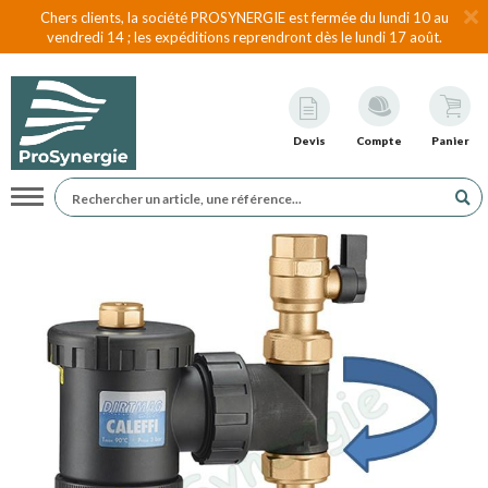
Chers clients, la société PROSYNERGIE est fermée du lundi 10 au
vendredi 14 ; les expéditions reprendront dès le lundi 17 août.
Devis
Compte
Panier
Navigation