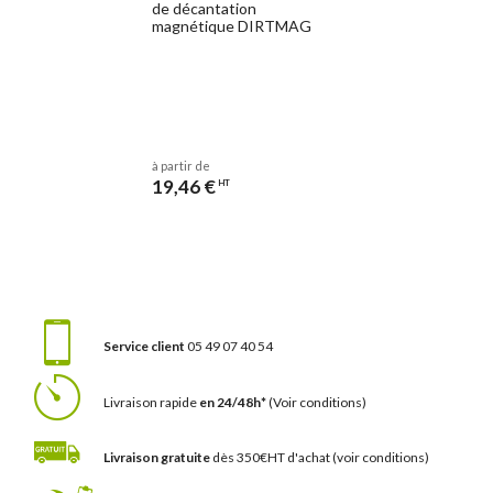
de décantation
magnétique DIRTMAG
à partir de
19,46 €
HT
Service client
05 49 07 40 54
Livraison rapide
en 24/48h*
(Voir conditions)
Livraison gratuite
dès 350€HT d'achat
(voir conditions)