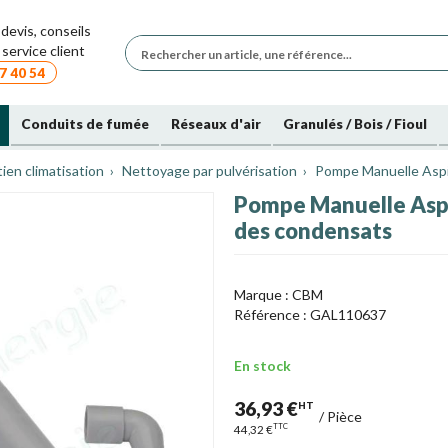
devis, conseils
service client
7 40 54
Conduits de fumée
Réseaux d'air
Granulés / Bois / Fioul
ien climatisation
Nettoyage par pulvérisation
Pompe Manuelle Aspi
Pompe Manuelle Aspi
des condensats
Marque :
CBM
Référence :
GAL110637
En stock
36,93 €
HT
/
Pièce
TTC
44,32 €