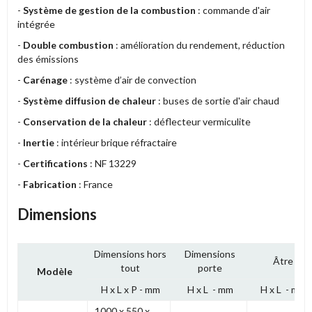
-
Système de gestion de la combustion
: commande d'air
intégrée
-
Double combustion
: amélioration du rendement, réduction
des émissions
-
Carénage
: système d’air de convection
-
Système diffusion de chaleur
: buses de sortie d'air chaud
-
Conservation de la chaleur
: déflecteur vermiculite
-
Inertie
: intérieur brique réfractaire
-
Certifications
: NF 13229
-
Fabrication
: France
Dimensions
Dimensions hors
Dimensions
Âtre
tout
porte
Modèle
H x L x P - mm
H x L - mm
H x L - mm
1000 x 550 x