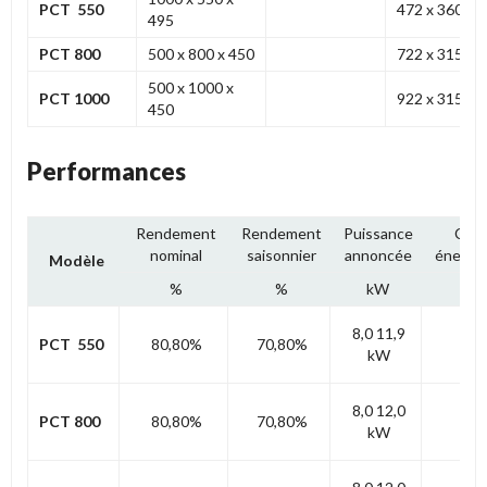
PCT 550
472 x 360
495
PCT 800
500 x 800 x 450
722 x 315
500 x 1000 x
PCT 1000
922 x 315
450
Performances
Rendement
Rendement
Puissance
Clas
nominal
saisonnier
annoncée
énergé
Modèle
%
%
kW
8,0 11,9
PCT 550
80,80%
70,80%
A
kW
8,0 12,0
PCT 800
80,80%
70,80%
A
kW