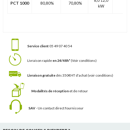
8,0 12,0
PCT 1000
80,80%
70,80%
A
kW
Service client
05 49 07 40 54
Livraison rapide
en 24/48h*
(Voir conditions)
Livraison gratuite
dès 350€HT d'achat
(voir conditions)
Modalités de réception
et de retour
SAV
- Un contact
direct fournisseur