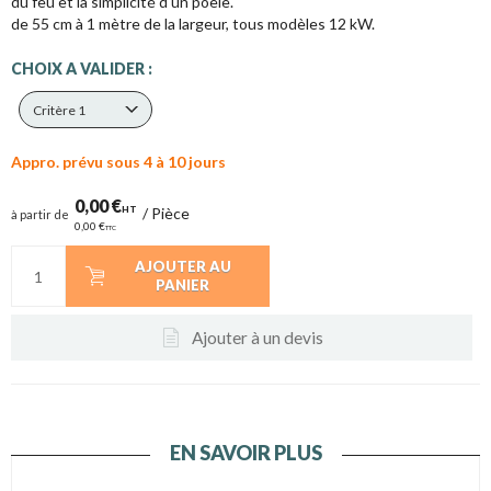
du feu et la simplicité d'un poêle.
de 55 cm à 1 mètre de la largeur, tous modèles 12 kW.
CHOIX A VALIDER :
Critère 1
Appro. prévu sous 4 à 10 jours
0,00 €
HT
/
Pièce
à partir de
0,00 €
TTC
AJOUTER AU
PANIER
Ajouter à un devis
EN SAVOIR PLUS