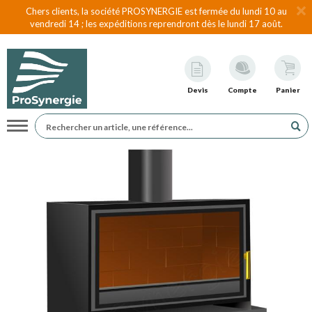
Chers clients, la société PROSYNERGIE est fermée du lundi 10 au
vendredi 14 ; les expéditions reprendront dès le lundi 17 août.
Devis
Compte
Panier
Navigation