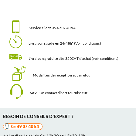
Service client
05 49 07 40 54
Livraison rapide
en 24/48h*
(Voir conditions)
Livraison gratuite
dès 350€HT d'achat
(voir conditions)
Modalités de réception
et de retour
SAV
- Un contact
direct fournisseur
BESOIN DE CONSEILS D'EXPERT ?
05 49 07 40 54
du lundi au jeudi de 9h-12h30 et 13h30-19h