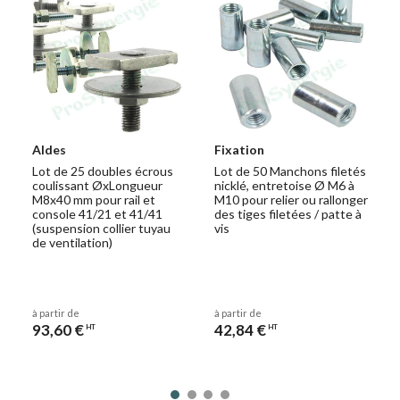
Aldes
Fixation
Lot de 25 doubles écrous
Lot de 50 Manchons filetés
coulissant ØxLongueur
nicklé, entretoise Ø M6 à
M8x40 mm pour rail et
M10 pour relier ou rallonger
console 41/21 et 41/41
des tiges filetées / patte à
(suspension collier tuyau
vis
de ventilation)
à partir de
à partir de
93,60 €
42,84 €
HT
HT