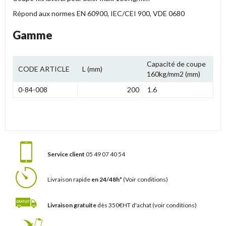
Répond aux normes EN 60900, IEC/CEI 900, VDE 0680
Gamme
Capacité de coupe
CODE ARTICLE
L (mm)
160kg/mm2 (mm)
0-84-008
200
1.6
Service client
05 49 07 40 54
Livraison rapide
en 24/48h*
(Voir conditions)
Livraison gratuite
dès 350€HT d'achat
(voir conditions)