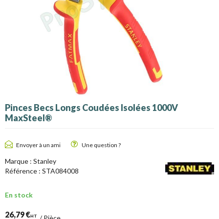
Pinces Becs Longs Coudées Isolées 1000V
MaxSteel®
Envoyer à un ami
Une question ?
Marque :
Stanley
Référence :
STA084008
En stock
26,79 €
HT
/
Pièce