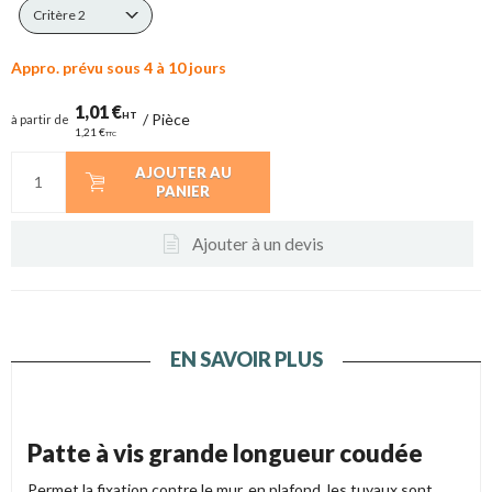
Critère 2
Appro. prévu sous 4 à 10 jours
1,01 €
HT
/
Pièce
à partir de
1,21 €
TTC
AJOUTER AU
PANIER
Ajouter à un devis
EN SAVOIR PLUS
Patte à vis grande longueur coudée
Permet la fixation contre le mur, en plafond, les tuyaux sont