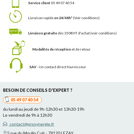
Service client
05 49 07 40 54
Livraison rapide
en 24/48h*
(Voir conditions)
Livraison gratuite
dès 350€HT d'achat
(voir conditions)
Modalités de réception
et de retour
SAV
- Un contact
direct fournisseur
BESOIN DE CONSEILS D'EXPERT ?
05 49 07 40 54
du lundi au jeudi de 9h-12h30 et 13h30-19h
Le vendredi de 9h à 12h30
contact@prosynergie.fr
5 rue du Moulin Cuit - 79120 LEZAY