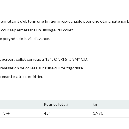
rmettant d'obtenir une finition irréprochable pour une étanchéïté parfa
course permettant un "lissage" du collet.
e poignée de la vis d'avance.
écroui : collet conique à 45° : Ø 3/16’’ à 3/4’’ OD.
réalisation de collets sur tube cuivre frigoriste.
renant matrice et étrier.
Pour collets à
kg
 - 3/4
45°
1,970