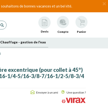
 souhaitons de bonnes vacances et un bel été.
Devis
Compte
Panier
Chauffage - gestion de l'eau
t
ère excentrique (pour collet à 45°)
16-1/4-5/16-3/8-7/16-1/2-5/8-3/4
Envoyer à un ami
Une question ?