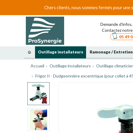
Chers clients, nous sommes fermés pour une s
Demande d'infos, 
Contactez notre 
05 49 0
Outillage installateurs
Ramonage / Entretien
Accueil
Outillage installateurs
Outillage climaticie
Frigor II - Dudgeonnière excentrique (pour collet à