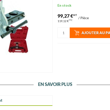
En stock
99,27 €
HT
/
Pièce
TTC
119,12 €
AJOUTER AU P
EN SAVOIR PLUS
nt