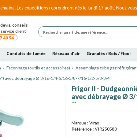
emaine. Les expéditions reprendront dès le lundi 17 août. Nous vous
devis, conseils
service client
7 40 54
Conduits de fumée
Réseaux d'air
Granulés / Bois / Fioul
n
Façonnage (outils et accessoires)
Assemblage tube gaz réfrigéran
 45°) avec débrayage Ø 3/16-1/4-5/16-3/8-7/16-1/2-5/8-3/4´´
Frigor II - Dudgeonni
avec débrayage Ø 3/
´´
Marque :
Virax
Référence :
VIR250580