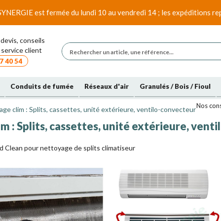
SYNERGIE est fermée du lundi 10 au vendredi 14 ; les expéditions rep
devis, conseils
service client
7 40 54
Conduits de fumée
Réseaux d'air
Granulés / Bois / Fioul
Nos cons
ge clim : Splits, cassettes, unité extérieure, ventilo-convecteur
m : Splits, cassettes, unité extérieure, vent
 Clean pour nettoyage de splits climatiseur