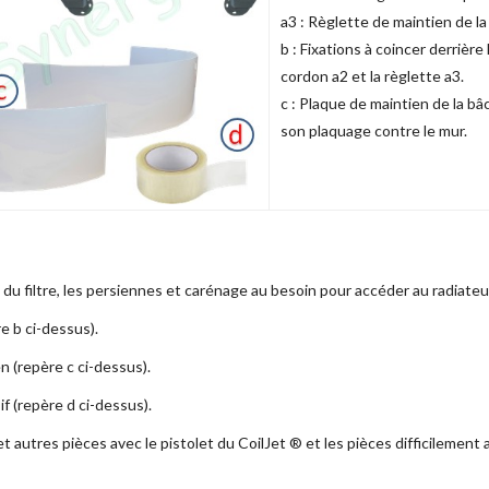
a3 : Règlette de maintien de la
b : Fixations à coincer derrière
cordon a2 et la règlette a3.
c : Plaque de maintien de la bâc
son plaquage contre le mur.
(s) du filtre, les persiennes et carénage au besoin pour accéder au radiateu
re b ci-dessus).
n (repère c ci-dessus).
if (repère d ci-dessus).
et autres pièces avec le pistolet du CoilJet ® et les pièces difficilement 