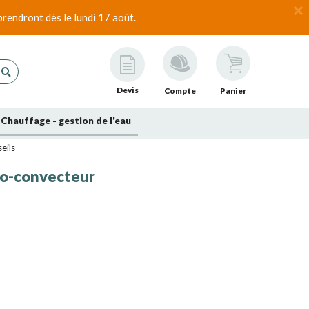
rendront dès le lundi 17 août.
Devis
Compte
Panier
Chauffage - gestion de l'eau
eils
ilo-convecteur