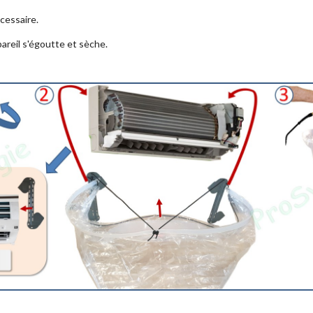
écessaire.
pareil s'égoutte et sèche.