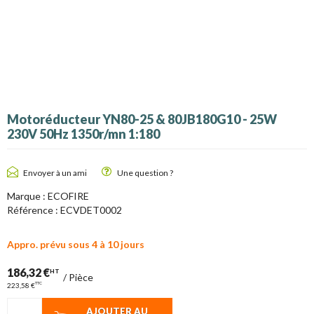
Motoréducteur YN80-25 & 80JB180G10 - 25W
230V 50Hz 1350r/mn 1:180
Envoyer à un ami
Une question ?
Marque :
ECOFIRE
Référence :
ECVDET0002
Appro. prévu sous 4 à 10 jours
186,32 €
HT
/
Pièce
TTC
223,58 €
AJOUTER AU