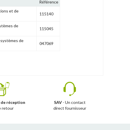
Référence
tions et de
115140
ystèmes de
115045
e systèmes de
047069
 de réception
SAV
- Un contact
e retour
direct fournisseur