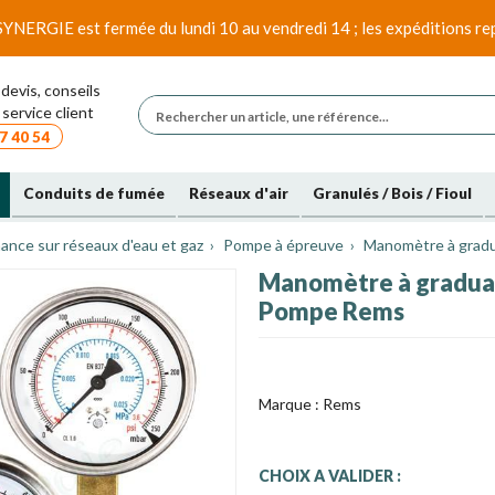
SYNERGIE est fermée du lundi 10 au vendredi 14 ; les expéditions rep
devis, conseils
service client
7 40 54
Conduits de fumée
Réseaux d'air
Granulés / Bois / Fioul
ance sur réseaux d'eau et gaz
Pompe à épreuve
Manomètre à gradu
Manomètre à graduat
Pompe Rems
Marque :
Rems
CHOIX A VALIDER :