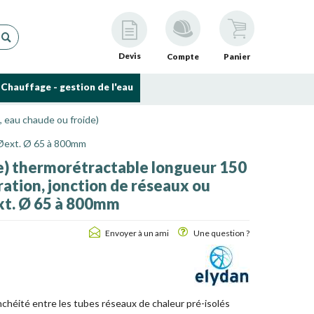
Devis
Compte
Panier
Chauffage - gestion de l'eau
, eau chaude ou froide)
 Øext. Ø 65 à 800mm
) thermorétractable longueur 150
ation, jonction de réseaux ou
xt. Ø 65 à 800mm
Envoyer à un ami
Une question ?
nchéité entre les tubes réseaux de chaleur pré-isolés