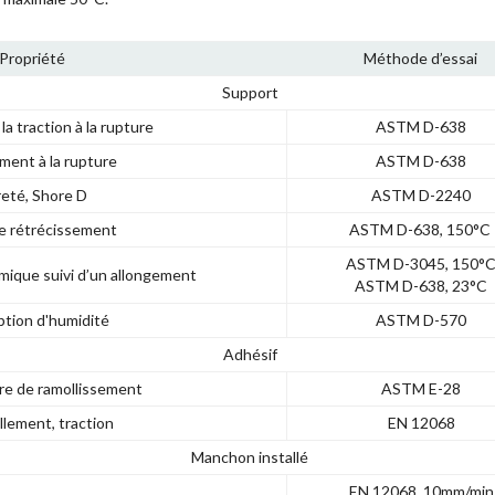
Propriété
Méthode d’essai
Support
la traction à la rupture
ASTM D-638
ment à la rupture
ASTM D-638
eté, Shore D
ASTM D-2240
e rétrécissement
ASTM D-638, 150°C
ASTM D-3045, 150°
rmique suivi d’un allongement
ASTM D-638, 23°C
tion d'humidité
ASTM D-570
Adhésif
e de ramollissement
ASTM E-28
illement, traction
EN 12068
Manchon installé
EN 12068, 10mm/min