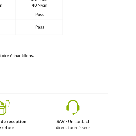
in
40 N/cm
Pass
Pass
oire échantillons.
 de réception
SAV
- Un contact
e retour
direct fournisseur