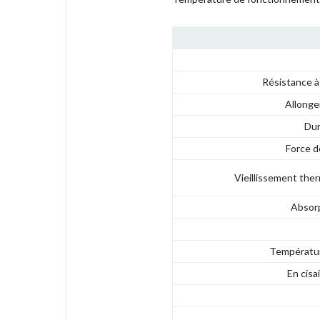
Résistance à 
Allonge
Dur
Force d
Vieillissement the
Absorp
Températur
En cisa