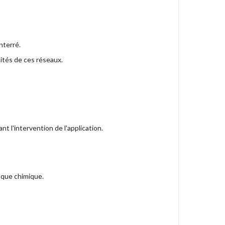
nterré.
mités de ces réseaux.
ant
l'intervention
de
l
'
application
.
aque chimique.