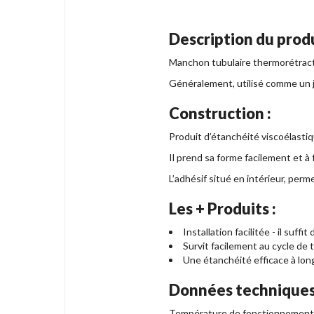
Description du produ
Manchon tubulaire thermorétracta
Généralement, utilisé comme un jo
Construction :
Produit d’étanchéité viscoélastiq
Il prend sa forme facilement et à
L
’
adhésif
situé en intérieur,
perm
Les + Produits :
Installation facilitée - il suffi
Survit facilement au cycle de
Une étanchéité efficace à lon
Données techniques
Température de fonctionnement