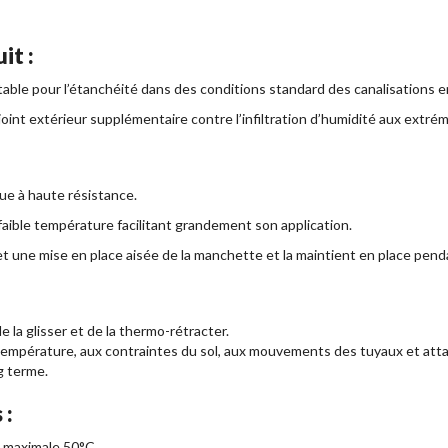
it :
ble pour l’étanchéité dans des conditions standard des canalisations e
int extérieur supplémentaire contre l’infiltration d’humidité aux extré
ue à haute résistance.
 faible température facilitant grandement son application.
et
une
mise
en
place
aisée
de
la
manchette
et
la
maintient
en
place
pend
t de la glisser et de la thermo-rétracter.
 température, aux contraintes du sol, aux mouvements des tuyaux et att
g terme.
 :
 maximale 50°C.