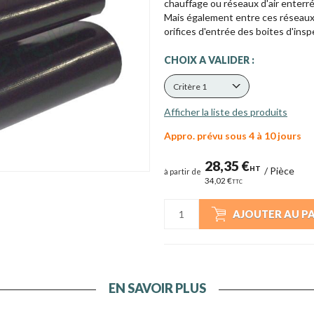
chauffage ou réseaux d'air enterré
Mais également entre ces réseaux e
orifices d'entrée des boites d'insp
CHOIX A VALIDER :
Critère 1
Afficher la liste des produits
Appro. prévu sous 4 à 10 jours
28,35 €
HT
/
Pièce
à partir de
34,02 €
TTC
AJOUTER AU P
EN SAVOIR PLUS