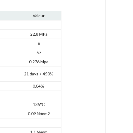
Valeur
22,8 MPa
6
57
0.276 Mpa
C
21 days > 450%
0.04%
135°C
0.09 N/mm2
1.1 N/mm