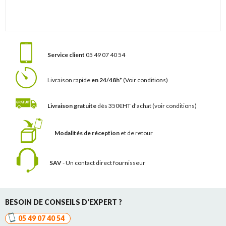
Service client
05 49 07 40 54
Livraison rapide
en 24/48h*
(Voir conditions)
Livraison gratuite
dès 350€HT d'achat
(voir conditions)
Modalités de réception
et de retour
SAV
- Un contact
direct fournisseur
BESOIN DE CONSEILS D'EXPERT ?
05 49 07 40 54