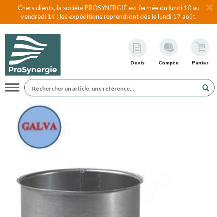
Chers clients, la société PROSYNERGIE est fermée du lundi 10 au
vendredi 14 ; les expéditions reprendront dès le lundi 17 août.
Devis
Compte
Panier
Navigation