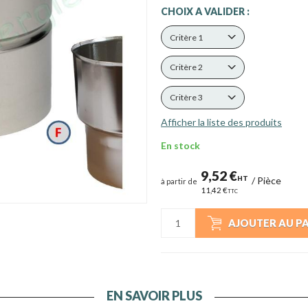
CHOIX A VALIDER :
Critère 1
Critère 2
Critère 3
Afficher la liste des produits
En stock
9,52 €
HT
/
Pièce
à partir de
11,42 €
TTC
AJOUTER AU P
EN SAVOIR PLUS