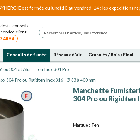
SYNERGIE est fermée du lundi 10 au vendredi 14 ; les expéditions rep
devis, conseils
service client
7 40 54
Conduits de fumée
Réseaux d'air
Granulés / Bois / Fioul
6 ou 304 et Alu
Ten Inox 304 Pro
nox 304 Pro ou Rigidten Inox 316 - Ø 83 à 400 mm
Manchette Fumisterie
304 Pro ou Rigidten 
Marque :
Ten