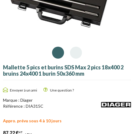
Mallette 5 pics et burins SDS Max 2 pics 18x400 2
bruins 24x400 1 burin 50x360 mm
Envoyer à un ami
Une question ?
Marque :
Diager
Référence :
DIA315C
Appro. prévu sous 4 à 10 jours
87,22 €
HT