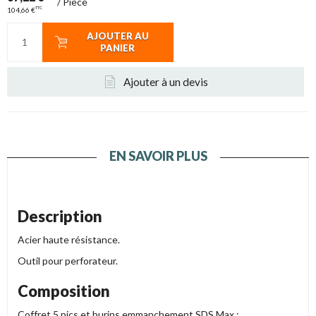
/
Pièce
TTC
104,66 €
AJOUTER AU
PANIER
Ajouter à un devis
EN SAVOIR PLUS
Description
Acier haute résistance.
Outil pour perforateur.
Composition
Coffret 5 pics et burins emmanchement SDS Max :