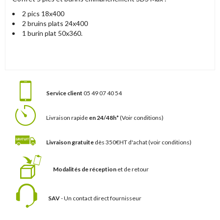
2 pics 18x400
2 bruins plats 24x400
1 burin plat 50x360.
Service client
05 49 07 40 54
Livraison rapide
en 24/48h*
(Voir conditions)
Livraison gratuite
dès 350€HT d'achat
(voir conditions)
Modalités de réception
et de retour
SAV
- Un contact
direct fournisseur