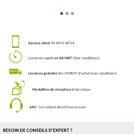
Service client
05 49 07 40 54
Livraison rapide
en 24/48h*
(Voir conditions)
Livraison gratuite
dès 350€HT d'achat
(voir conditions)
Modalités de réception
et de retour
SAV
- Un contact
direct fournisseur
BESOIN DE CONSEILS D'EXPERT ?