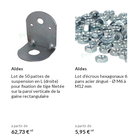
Aldes
Aldes
Lot de 50 pattes de
Lot d'écrous hexagonaux 6
suspension en L (droite)
pans acier zingué - Ø M6 à
pour fixation de tige filetée
M12 mm
sur la paroi verticale de la
gaine rectangulaire
à partir de
à partir de
62,73 €
5,95 €
HT
HT