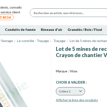
devis, conseils
service client
7 40 54
Conduits de fumée
Réseaux d'air
Granulés / Bois / Fioul
/ Serrage
Le contrôle - Traçage
Traçage
Lot de 5 mines de rechan
Lot de 5 mines de re
Crayon de chantier V
Marque :
Virax
CHOIX A VALIDER :
Critère 1
Afficher la liste des produits