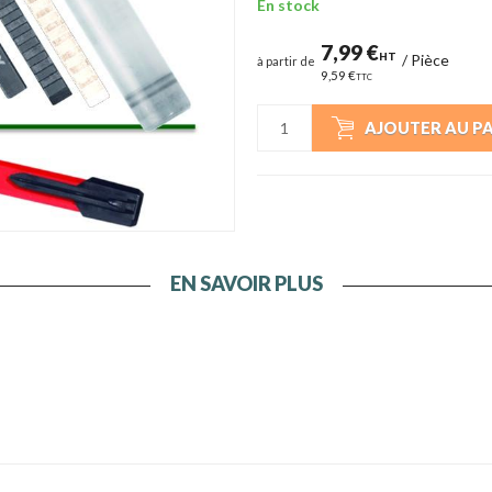
En stock
7,99 €
HT
/
Pièce
à partir de
9,59 €
TTC
AJOUTER AU P
EN SAVOIR PLUS