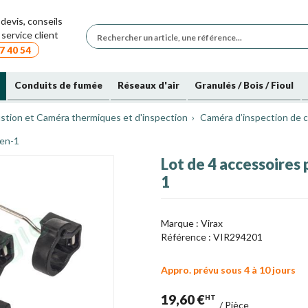
devis, conseils
service client
7 40 54
Conduits de fumée
Réseaux d'air
Granulés / Bois / Fioul
stion et Caméra thermiques et d'inspection
Caméra d’inspection de c
-en-1
Lot de 4 accessoires
1
Marque :
Virax
Référence :
VIR294201
Appro. prévu sous 4 à 10 jours
19,60 €
HT
/
Pièce