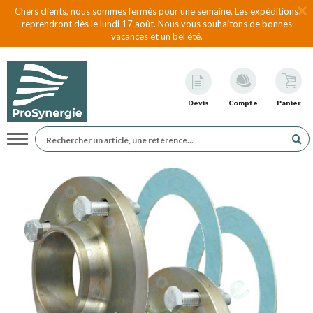
Chers clients, nous sommes fermés pour une semaine. Les expéditions
reprendront dès le lundi 17 août. Nous vous souhaitons de bonnes
vacances et un bel été.
Devis
Compte
Panier
Navigation