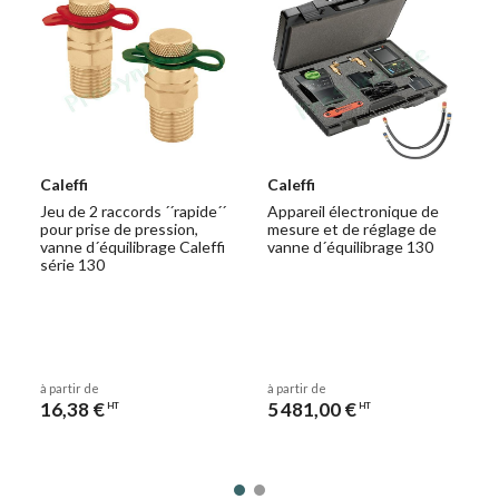
Caleffi
Caleffi
Jeu de 2 raccords ´´rapide´´
Appareil électronique de
pour prise de pression,
mesure et de réglage de
vanne d´équilibrage Caleffi
vanne d´équilibrage 130
série 130
à partir de
à partir de
16,38 €
5 481,00 €
HT
HT