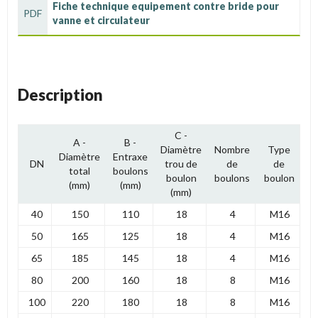
Fiche technique equipement contre bride pour
PDF
vanne et circulateur
Description
C -
A -
B -
Diamètre
Nombre
Type
Diamètre
Entraxe
DN
trou de
de
de
total
boulons
boulon
boulons
boulon
(mm)
(mm)
(mm)
40
150
110
18
4
M16
50
165
125
18
4
M16
65
185
145
18
4
M16
80
200
160
18
8
M16
100
220
180
18
8
M16