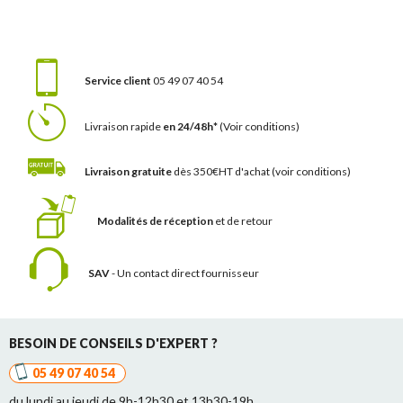
Service client
05 49 07 40 54
Livraison rapide
en 24/48h*
(Voir conditions)
Livraison gratuite
dès 350€HT d'achat
(voir conditions)
Modalités de réception
et de retour
SAV
- Un contact
direct fournisseur
BESOIN DE CONSEILS D'EXPERT ?
05 49 07 40 54
du lundi au jeudi de 9h-12h30 et 13h30-19h