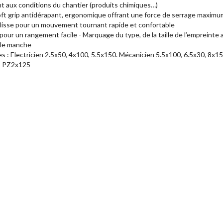
t aux conditions du chantier (produits chimiques…)
rip antidérapant, ergonomique offrant une force de serrage maximum 
e lisse pour un mouvement tournant rapide et confortable
r un rangement facile - Marquage du type, de la taille de l’empreinte ai
 le manche
: Electricien 2.5x50, 4x100, 5.5x150. Mécanicien 5.5x100, 6.5x30, 8x1
, PZ2x125