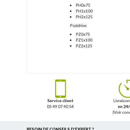
PH0x75
PH1x100
PH2x125
Pozidrive
PZ0x75
PZ1x100
PZ2x125
Service client
Livraison
05 49 07 40 54
en 24/
(Voir con
BESOIN DE CONSEILS D'EXPERT ?