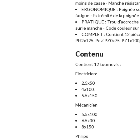
moins de casse - Manche résistan
ERGONOMIQUE : Poignée soft g
fatigue - Extrémité de la poigné
PRATIQUE : Trou d’accroche pou
sur le manche - Code couleur sur
COMPLET : Contient 12 pièces 
PH2x125. Pozi PZ0x75, PZ1x100
Contenu
Contient 12 tournevis :
Electricien:
2.5x50,
4x100,
5.5x150
Mécanicien
5.5x100
6.5x30
8x150
Philips