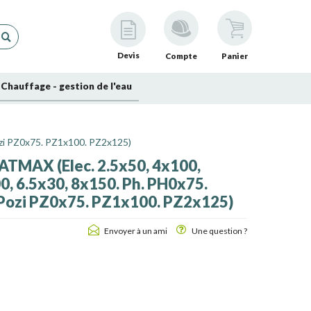
Devis
Compte
Panier
Chauffage - gestion de l'eau
ozi PZ0x75. PZ1x100. PZ2x125)
FATMAX (Elec. 2.5x50, 4x100,
0, 6.5x30, 8x150. Ph. PH0x75.
Pozi PZ0x75. PZ1x100. PZ2x125)
Envoyer à un ami
Une question ?