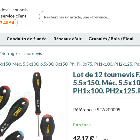
devis, conseils
service client
7 40 54
Conduits de fumée
Réseaux d'air
Granulés / Bois / Fioul
/ Serrage
Tournevis
.5x150, Méc. 5.5x100, 6.5x30, 8x150. Ph. PH0x75. PH1x100. PH2x125. P
Lot de 12 tournevis 
5.5x150, Méc. 5.5x10
PH1x100. PH2x125. 
Référence :
STA900005
En stock
42,17 €
HT