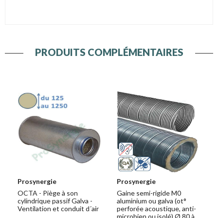
PRODUITS COMPLÉMENTAIRES
Prosynergie
Prosynergie
OCTA - Piège à son
Gaine semi-rigide M0
cylindrique passif Galva -
aluminium ou galva (ot°
Ventilation et conduit d´air
perforée acoustique, anti-
microbien ou isolé) Ø 80 à