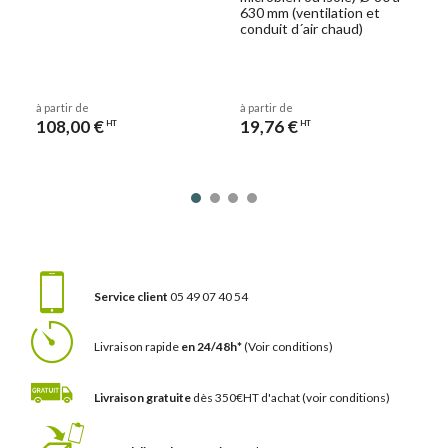
630 mm (ventilation et
conduit d´air chaud)
à partir de
à partir de
108,00 €
19,76 €
HT
HT
Service client
05 49 07 40 54
Livraison rapide
en 24/48h*
(Voir conditions)
Livraison gratuite
dès 350€HT d'achat
(voir conditions)