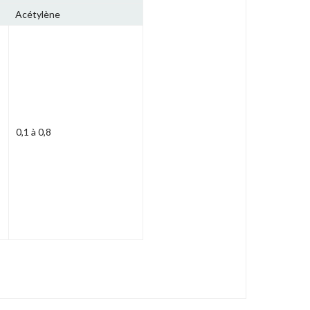
Acétylène
0,1 à 0,8