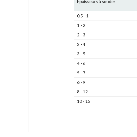
Epaisseurs à souder
0,5 - 1
1 - 2
2 - 3
2 - 4
3 - 5
4 - 6
5 - 7
6 - 9
8 - 12
10 - 15