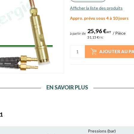
Afficher la liste des produits
Appro. prévu sous 4 à 10 jours
25,96 €
HT
/
Pièce
à partir de
31,15 €
TTC
AJOUTER AU P
EN SAVOIR PLUS
1
Pressions (bar)