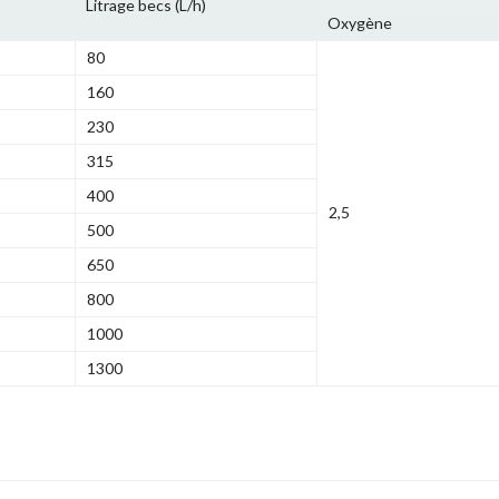
Litrage becs (L/h)
Oxygène
80
160
230
315
400
2,5
500
650
800
1000
1300