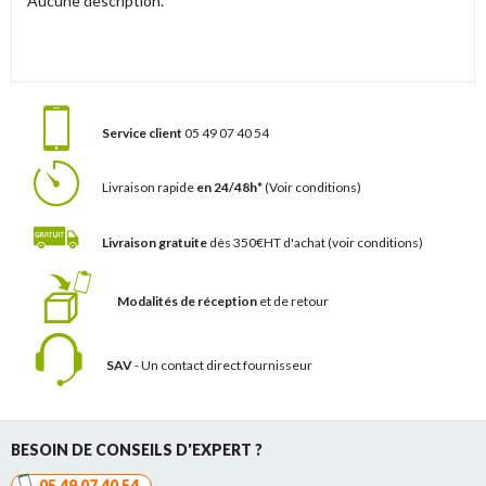
Aucune description.
Service client
05 49 07 40 54
Livraison rapide
en 24/48h*
(Voir conditions)
Livraison gratuite
dès 350€HT d'achat
(voir conditions)
Modalités de réception
et de retour
SAV
- Un contact
direct fournisseur
BESOIN DE CONSEILS D'EXPERT ?
05 49 07 40 54