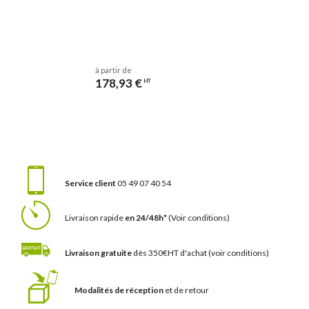
à partir de
178,93 €
HT
Service client
05 49 07 40 54
Livraison rapide
en 24/48h*
(Voir conditions)
Livraison gratuite
dès 350€HT d'achat
(voir conditions)
Modalités de réception
et de retour