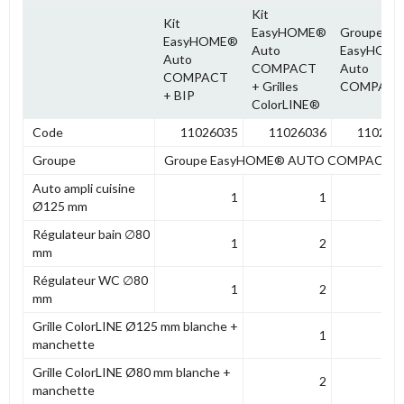
Kit
Kit
EasyHOME®
Groupe
EasyHOME®
Auto
EasyHOM
Auto
COMPACT
Auto
COMPACT
+ Grilles
COMPAC
+ BIP
ColorLINE®
Code
11026035
11026036
110260
Groupe
Groupe EasyHOME® AUTO COMPACT
Auto ampli cuisine
1
1
Ø125 mm
Régulateur bain ∅80
1
2
mm
Régulateur WC ∅80
1
2
mm
Grille ColorLINE Ø125 mm blanche +
1
manchette
Grille ColorLINE Ø80 mm blanche +
2
manchette