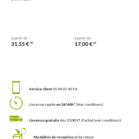
à partir de
à partir de
31,55 €
17,00 €
HT
HT
Service client
05 49 07 40 54
Livraison rapide
en 24/48h*
(Voir conditions)
Livraison gratuite
dès 350€HT d'achat
(voir conditions)
Modalités de réception
et de retour