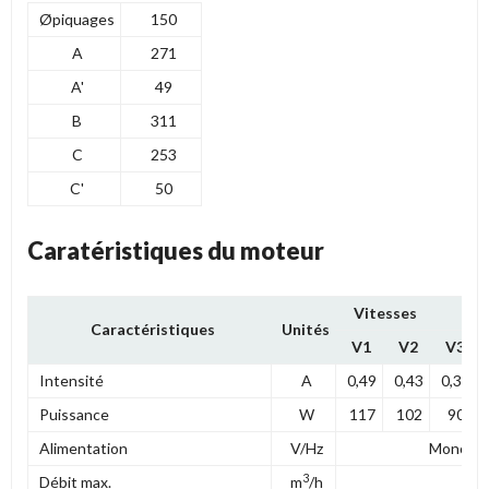
Øpiquages
150
A
271
A'
49
B
311
C
253
C'
50
Caratéristiques du moteur
Vitesses
Caractéristiques
Unités
V1
V2
V3
Intensité
A
0,49
0,43
0,38
Puissance
W
117
102
90
Alimentation
V/Hz
Mono 23
3
Débit max.
m
/h
55