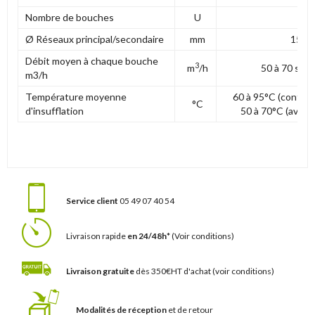
Nombre de bouches
U
4 à 
Ø Réseaux principal/secondaire
mm
15 / 
Débit moyen à chaque bouche
3
m
/h
50 à 70 selo
m3/h
Température moyenne
60 à 95°C (configu
°C
d'insufflation
50 à 70°C (avec 
Service client
05 49 07 40 54
Livraison rapide
en 24/48h*
(Voir conditions)
Livraison gratuite
dès 350€HT d'achat
(voir conditions)
Modalités de réception
et de retour