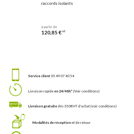
raccords isolants
à partir de
120,85 €
HT
Service client
05 49 07 40 54
Livraison rapide
en 24/48h*
(Voir conditions)
Livraison gratuite
dès 350€HT d'achat
(voir conditions)
Modalités de réception
et de retour