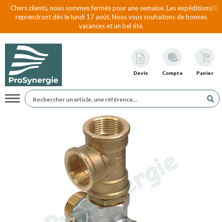
Chers clients, nous sommes fermés pour une semaine. Les expéditions
reprendront dès le lundi 17 août. Nous vous souhaitons de bonnes
vacances et un bel été.
Devis
Compte
Panier
Navigation