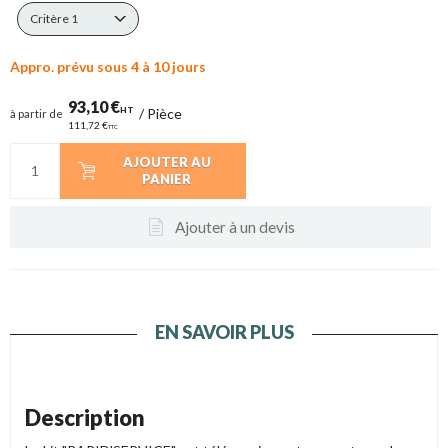
Critère 1
Appro. prévu sous 4 à 10 jours
93,10 €
HT
/
Pièce
à partir de
111,72 €
TTC
AJOUTER AU
PANIER
Ajouter à un devis
EN SAVOIR PLUS
Description