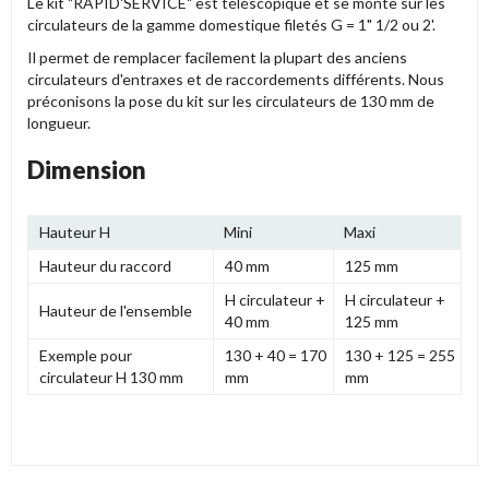
Le kit "RAPID'SERVICE" est téléscopique et se monte sur les
circulateurs de la gamme domestique filetés G = 1" 1/2 ou 2'.
Il permet de remplacer facilement la plupart des anciens
circulateurs d'entraxes et de raccordements différents. Nous
préconisons la pose du kit sur les circulateurs de 130 mm de
longueur.
Dimension
Hauteur H
Mini
Maxi
Hauteur du raccord
40 mm
125 mm
H circulateur +
H circulateur +
Hauteur de l'ensemble
40 mm
125 mm
Exemple pour
130 + 40 = 170
130 + 125 = 255
circulateur H 130 mm
mm
mm