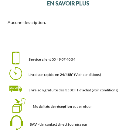
EN SAVOIR PLUS
Aucune description.
Service client
05 49 07 40 54
Livraison rapide
en 24/48h*
(Voir conditions)
Livraison gratuite
dès 350€HT d'achat
(voir conditions)
Modalités de réception
et de retour
SAV
- Un contact
direct fournisseur