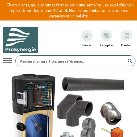
Chers clients, nous sommes fermés pour une semaine. Les expéditions
reprendront dès le lundi 17 août. Nous vous souhaitons de bonnes
vacances et un bel été.
Devis
Compte
Panier
Navigation