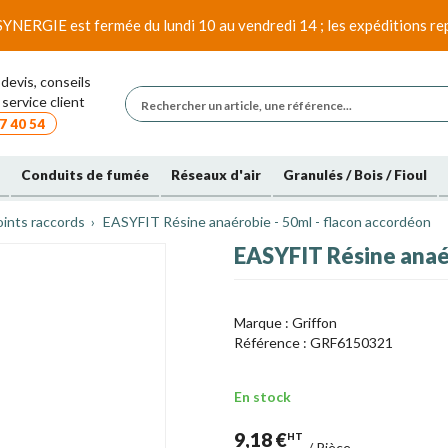
SYNERGIE est fermée du lundi 10 au vendredi 14 ; les expéditions rep
devis, conseils
service client
7 40 54
Conduits de fumée
Réseaux d'air
Granulés / Bois / Fioul
oints raccords
EASYFIT Résine anaérobie - 50ml - flacon accordéon
EASYFIT Résine anaér
Marque :
Griffon
Référence :
GRF6150321
En stock
9,18 €
HT
/
Pièce