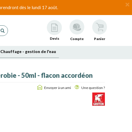
rendront dès le lundi 17 août.
Devis
Compte
Panier
Chauffage - gestion de l'eau
obie - 50ml - flacon accordéon
Envoyer à un ami
Une question ?