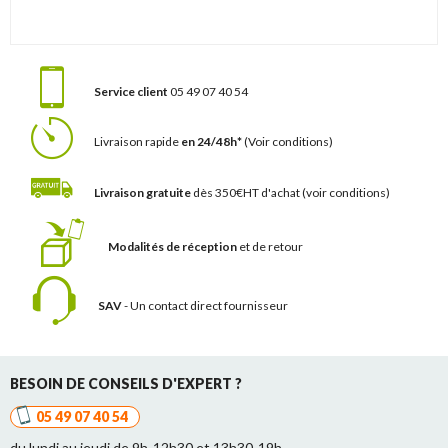
Service client
05 49 07 40 54
Livraison rapide
en 24/48h*
(Voir conditions)
Livraison gratuite
dès 350€HT d'achat
(voir conditions)
Modalités de réception
et de retour
SAV
- Un contact
direct fournisseur
BESOIN DE CONSEILS D'EXPERT ?
05 49 07 40 54
du lundi au jeudi de 9h-12h30 et 13h30-19h