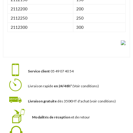
2112200
200
2112250
250
2112300
300
Service client
05 49 07 40 54
Livraison rapide
en 24/48h*
(Voir conditions)
Livraison gratuite
dès 350€HT d'achat
(voir conditions)
Modalités de réception
et de retour