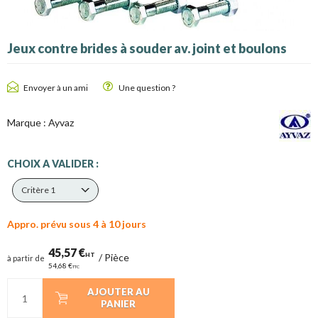
Jeux contre brides à souder av. joint et boulons
Envoyer à un ami
Une question ?
Marque :
Ayvaz
CHOIX A VALIDER :
Critère 1
Appro. prévu sous 4 à 10 jours
45,57 €
HT
/
Pièce
à partir de
54,68 €
TTC
AJOUTER AU
PANIER