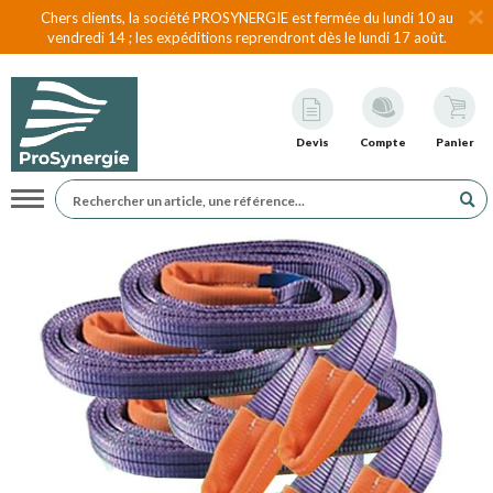
Chers clients, la société PROSYNERGIE est fermée du lundi 10 au
vendredi 14 ; les expéditions reprendront dès le lundi 17 août.
Devis
Compte
Panier
Navigation