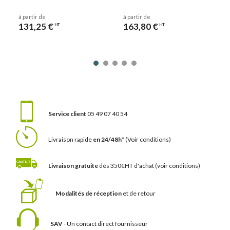
à partir de
à partir de
131,25 €
163,80 €
HT
HT
Service client
05 49 07 40 54
Livraison rapide
en 24/48h*
(Voir conditions)
Livraison gratuite
dès 350€HT d'achat
(voir conditions)
Modalités de réception
et de retour
SAV
- Un contact
direct fournisseur