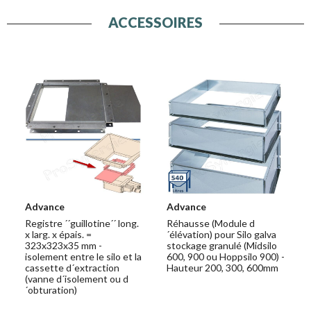
ACCESSOIRES
Advance
Advance
Registre ´´guillotine´´ long.
Réhausse (Module d
x larg. x épais. =
´élévation) pour Silo galva
323x323x35 mm -
stockage granulé (Midsilo
isolement entre le silo et la
600, 900 ou Hoppsilo 900) -
cassette d´extraction
Hauteur 200, 300, 600mm
(vanne d´isolement ou d
´obturation)