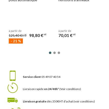
à partir de
à partir de
98,80 €
70,01 €
125,40 €
HT
HT
HT
-
21
%
Service client
05 49 07 40 54
Livraison rapide
en 24/48h*
(Voir conditions)
Livraison gratuite
dès 350€HT d'achat
(voir conditions)