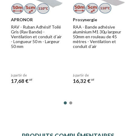
APRONOR
Prosynergie
RAV - Ruban Adhésif Toilé
RAA - Bande adhésive
Gris (Rav Bande) -
aluminium M1 30µ largeur
Ventilation et conduit d´air
50mm en rouleau de 45
- Longueur 50 m - Largeur
mètres - Ventilation et
50 mm
conduit d´air
à partir de
à partir de
17,68 €
16,32 €
HT
HT
PRODUITS COMPLÉMENTAIRES