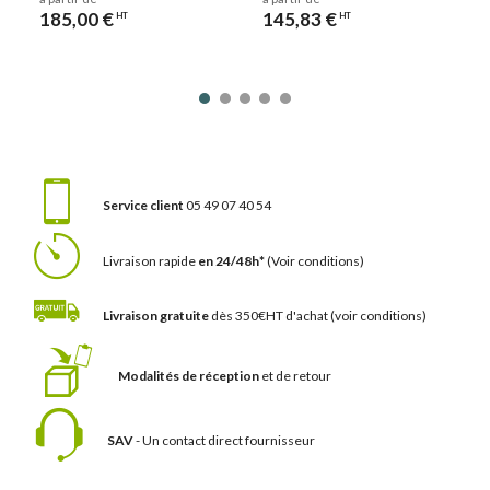
185,00 €
145,83 €
HT
HT
Service client
05 49 07 40 54
Livraison rapide
en 24/48h*
(Voir conditions)
Livraison gratuite
dès 350€HT d'achat
(voir conditions)
Modalités de réception
et de retour
SAV
- Un contact
direct fournisseur