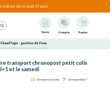
rendront dès le lundi 17 août.
Devis
Compte
Panier
Chauffage - gestion de l'eau
re transport chronopost petit colis
 J+1 et le samedi
Envoyer à un ami
Une question ?