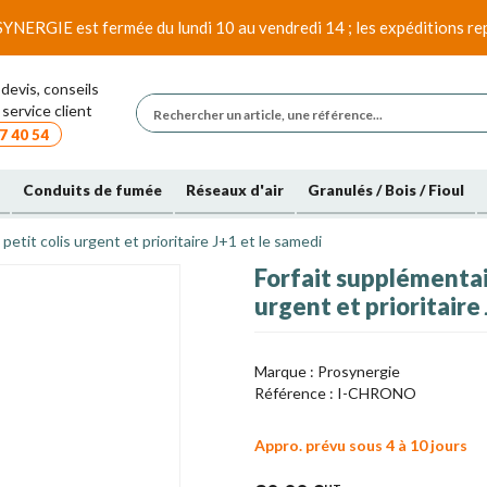
SYNERGIE est fermée du lundi 10 au vendredi 14 ; les expéditions rep
devis, conseils
service client
7 40 54
Conduits de fumée
Réseaux d'air
Granulés / Bois / Fioul
etit colis urgent et prioritaire J+1 et le samedi
Forfait supplémentai
urgent et prioritaire
Marque :
Prosynergie
Référence :
I-CHRONO
Appro. prévu sous 4 à 10 jours