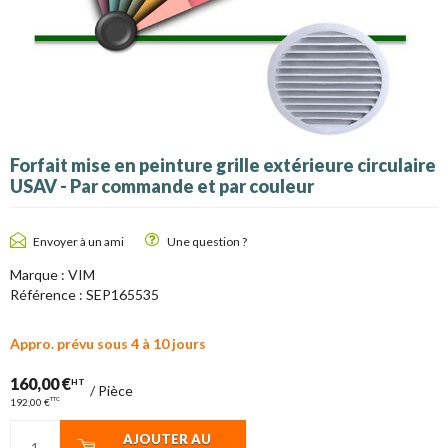
Forfait mise en peinture grille extérieure circulaire
USAV - Par commande et par couleur
Envoyer à un ami
Une question ?
Marque :
VIM
Référence :
SEP165535
Appro. prévu sous 4 à 10 jours
160,00 €
HT
/
Pièce
TTC
192,00 €
AJOUTER AU